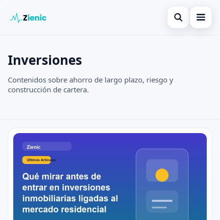
Open search
Inicio
Inversiones
Search the site
Finanzas
×
Contenidos sobre ahorro de largo plazo, riesgo y
Search for:
construcción de cartera.
Tarjetas de crédito
Press Enter to search or ESC to close.
Inversiones
Inversiones
Noticias